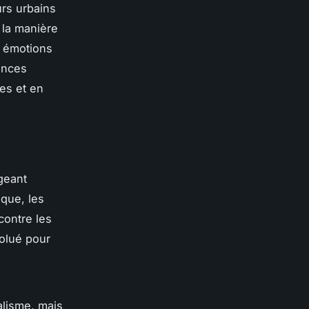
rs urbains
 la manière
s émotions
ances
es et en
geant
oque, les
 contre les
olué pour
alisme, mais