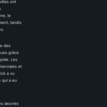
illes ont
s
ne, le
ment, tandis
es.
ue des
iques grâce
apide. Les
merciales et
ick
a vu
e qui a eu
Les œuvres