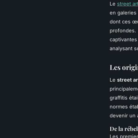
Le
street ar
en galeries
dont ces œu
profondes. 
captivante
analysant s
Les origi
Le
street ar
principalem
graffitis ét
normes étab
devenir un 
De la rébe
Les premier