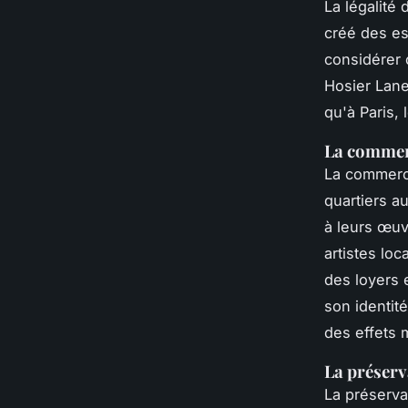
La légalité
créé des es
considérer 
Hosier Lan
qu'à Paris,
La commerc
La commerc
quartiers a
à leurs œu
artistes lo
des loyers 
son identité
des effets 
La préserv
La préserv