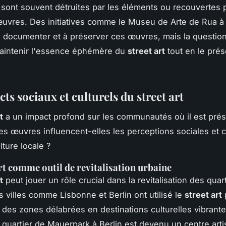
ont souvent détruites par les éléments ou recouvertes 
uvres. Des initiatives comme le
Museu de Arte de Rua
à 
 documenter et à préserver ces œuvres, mais la question
intenir l'essence éphémère du
street art
tout en le prés
ts sociaux et culturels du street art
t
a un impact profond sur les communautés où il est prés
 œuvres influencent-elles les perceptions sociales et c
ulture locale ?
art comme outil de revitalisation urbaine
t
peut jouer un rôle crucial dans la revitalisation des quar
es villes comme
Lisbonne
et
Berlin
ont utilisé le
street art
 des zones délabrées en destinations culturelles vibrante
 quartier de
Mauerpark
à Berlin est devenu un centre arti