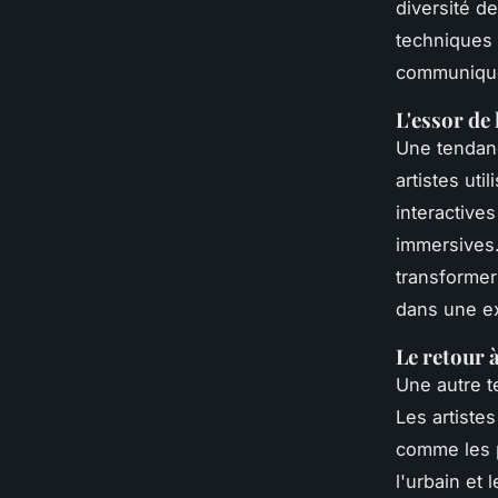
diversité d
techniques 
communiquer
L'essor de
Une tendanc
artistes uti
interactive
immersives.
transformer
dans une ex
Le retour à
Une autre t
Les artist
comme les p
l'urbain et