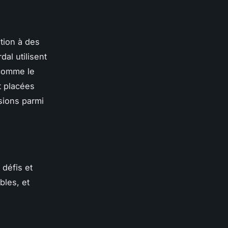
ation à des
rdal
utilisent
 comme le
t placées
sions parmi
 défis et
bles, et