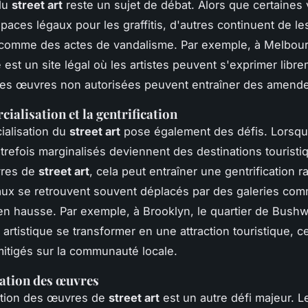
 du
street art
reste un sujet de débat. Alors que certaines v
paces légaux pour les graffitis, d'autres continuent de le
comme des actes de vandalisme. Par exemple, à Melbour
e
est un site légal où les artistes peuvent s'exprimer libre
 les œuvres non autorisées peuvent entraîner des amend
ialisation et la gentrification
ialisation du
street art
pose également des défis. Lorsq
utrefois marginalisés deviennent des destinations tourist
vres de
street art
, cela peut entraîner une gentrification r
caux se retrouvent souvent déplacés par des galeries com
en hausse. Par exemple, à Brooklyn, le quartier de
Bushw
 artistique se transformer en une attraction touristique, c
mitigés sur la communauté locale.
ation des œuvres
ation des œuvres de
street art
est un autre défi majeur. 