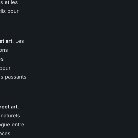
s et les
ils pour
et art
. Les
ions
es
 pour
es passants
reet art
.
naturels
ogue entre
paces