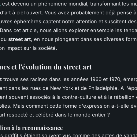
t
est devenu un phénomène mondial, transformant les mu
 d'art à ciel ouvert. Vous avez probablement déjà pensé à
vres éphémères captent notre attention et suscitent de
Dans cet article, nous allons explorer ensemble les tend
s du
street art
, en nous plongeant dans ses diverses form
on impact sur la société.
nes et l'évolution du street art
t
trouve ses racines dans les années 1960 et 1970, émer
ent dans les rues de New York et de Philadelphie. À l'ép
aient souvent associés à la contre-culture et à la rébellion
lies. Mais comment cette forme d'expression a-t-elle év
art respecté et célébré dans le monde entier ?
llion à la reconnaissance
s graffitis étaient souvent vus comme des actes de vand