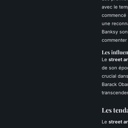
avec le te
commencé à a
une reconn
Banksy
sont
commenter d
Les influen
Le
street ar
de son épo
crucial dan
Barack Ob
transcender 
Les tenda
Le
street ar