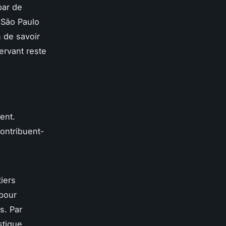
par de
São Paulo
 de savoir
ervant reste
ent.
ontribuent-
tiers
pour
s. Par
stique