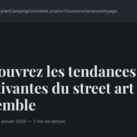
 plan
Camping
Croisière
Location
Tourisme
Vacance
Voyage
ouvrez les tendances
ivantes du street art
emble
janvier 2025 — 7 min de lecture