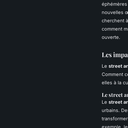
éphémères s
nouvelles œ
cherchent à
comment ma
ouverte.
Les impac
Le
street ar
Comment ces
elles à la c
Le street 
Le
street ar
urbains. D
transformer
exemple, le