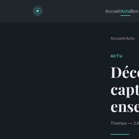
Accueil
Actu
Bon
Accueil
›
Actu
ACTU
Déc
capt
ens
Thomas — 24 